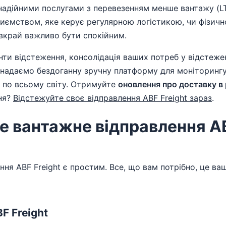
 надійними послугами з перевезенням менше вантажу (LT
приємством, яке керує регулярною логістикою, чи фізич
 вкрай важливо бути спокійним.
енти відстеження, консолідація ваших потреб у відстеж
надаємо бездоганну зручну платформу для моніторингу 
в по всьому світу. Отримуйте
оновлення про доставку в
ння?
Відстежуйте своє відправлення ABF Freight зараз
.
е вантажне відправлення A
ня ABF Freight є простим. Все, що вам потрібно, це ва
F Freight