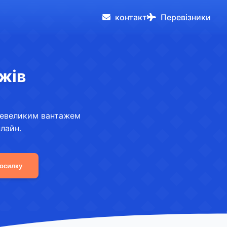
контакт
Перевізники
жів
і невеликим вантажем
нлайн.
посилку