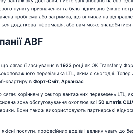
у вантажівку доставки, і його заплановано на сьогодні
евого пункту призначення та було підписано (якщо потрі
чена проблема або затримка, що впливає на відправлен
ься додаткова інформація, або вам може знадобитися зв
панії ABF
, що сягає її заснування в
1923
році як OK Transfer у Фор
исокоповажного перевізника LTL, яким є сьогодні. Тепер
аб-квартиру в
Форт-Сміт, Арканзас
.
о сягає корінням у сектор вантажних перевезень LTL, я
 основна зона обслуговування охоплює всі
50 штатів США
мерики. Вони також використовують партнерські віднос
 якісні послуги, професійних водіїв і велику увагу до 