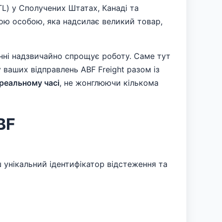
L) у Сполучених Штатах, Канаді та
ною особою, яка надсилає великий товар,
енні надзвичайно спрощує роботу. Саме тут
ваших відправлень ABF Freight разом із
 реальному часі
, не жонглюючи кількома
BF
ш унікальний ідентифікатор відстеження та