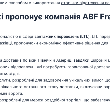
дшим способом є використання
сторінки відстеження ва
і пропонує компанія ABF Fr
коналістю в сфері
вантажних перевезень (LTL)
. LTL пер
тажівці, пропонуючи економічно ефективне рішення для 
 доставка по всій Північній Америці завдяки широкій м
ових відправлень, які потребують гарантованої достав
ткові дні.
слуги, розроблені для задоволення унікальних вимог що
рішального останнього етапу доставки, включаючи вар
омні ворота.
розроблені для мереж роздрібної торгівлі, що забезпе