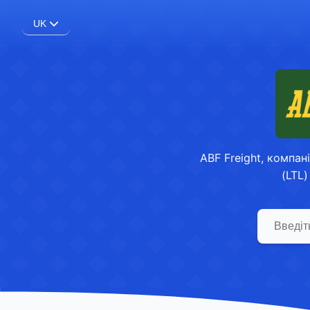
UK
ABF Freight, компан
(LTL)