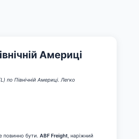
івнічній Америці
L) по Північній Америці. Легко
не повинно бути.
ABF Freight
, наріжний