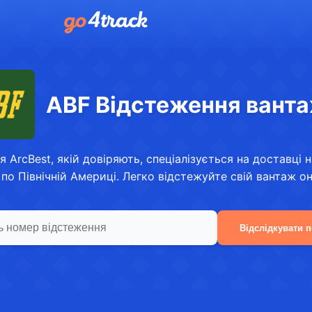
ABF Відстеження ванта
ія ArcBest, якій довіряють, спеціалізується на доставц
 по Північній Америці. Легко відстежуйте свій вантаж о
Відслідкувати 