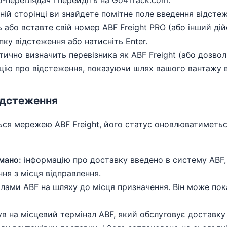
-переглядач і перейдіть на
Go4Track.com
.
ій сторінці ви знайдете помітне поле введення відстеж
 або вставте свій номер ABF Freight PRO (або інший ді
пку відстеження або натисніть Enter.
ично визначить перевізника як ABF Freight (або дозвол
цію про відстеження, показуючи шлях вашого вантажу в
ідстеження
я мережею ABF Freight, його статус оновлюватиметься.
мано:
інформацію про доставку введено в систему ABF,
ння з місця відправлення.
лами ABF на шляху до місця призначення. Він може пок
в на місцевий термінал ABF, який обслуговує доставку 