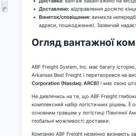
Доставка:
вантаж завантажено на місцев
Доставлено:
відправлення досягло кінц
Виняток/сповіщення:
виникла непередба
адреси, пошкодження). Зазвичай надаєт
Огляд вантажної ком
ABF Freight System, Inc. має багату історію
Arkansas Best Freight і перетворився на в
Corporation (Nasdaq: ARCB)
і має свою шт
Не дивлячись на те, що ABF Freight глибок
комплексний набір логістичних рішень. Її
основним гравцем у логістиці Північної А
глобальні можливості доставки.
Компанію ABF Freight незмінно визнають за