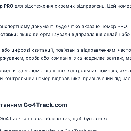
р PRO
для відстеження окремих відправлень. Цей номер
нспортному документі буде чітко вказано номер PRO.
ставки:
якщо ви організували відправлення онлайн або
 або цифрові квитанції, пов’язані з відправленням, час
ржувачем, особа або компанія, яка надсилає вантаж, м
ження за допомогою інших контрольних номерів, як-о
ий контрольний номер відправника, призначений під ча
станням Go4Track.com
 Go4Track.com розроблено так, щоб було легко: