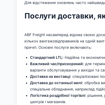
Для відстеження оновлень часто найшви
Послуги доставки, як
ABF Freight насамперед відома своєю дос
кількох вантажовідправників на одній ван
причіп. Основні послуги включають:
Стандартний LTL:
Надійна та економічна
Важливий час/прискорений:
для термін
варіанти обслуговування у вихідні та свя
Доставка на виставці:
спеціалізовані по
Доставка до останньої милі:
обробка ви
спеціальне обладнання, наприклад підй
Логістика роздрібної торгівлі:
рішення, 
центрів і магазинів.