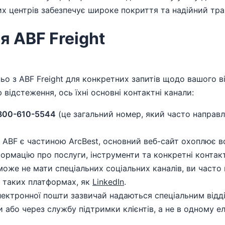
их центрів забезпечує широке покриття та надійний тра
я ABF Freight
ьо з ABF Freight для конкретних запитів щодо вашого ві
відстеження, ось їхні основні контактні канали:
800-610-5544
(це загальний номер, який часто направля
 ABF є частиною ArcBest, основний веб-сайт охоплює в
формацію про послуги, інструменти та конкретні контак
може не мати спеціальних соціальних каналів, ви част
а таких платформах, як
LinkedIn
.
ектронної пошти зазвичай надаються спеціальним відді
ти або через службу підтримки клієнтів, а не в одному 