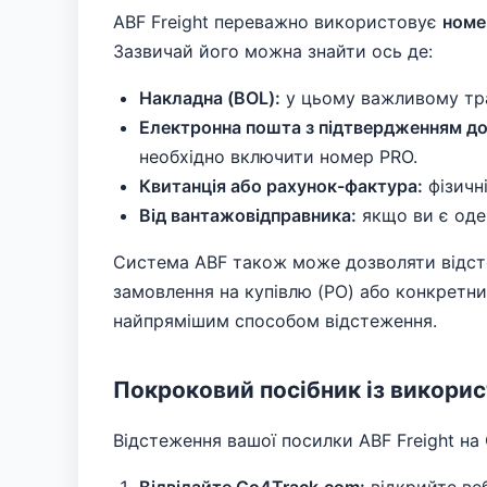
ABF Freight переважно використовує
номе
Зазвичай його можна знайти ось де:
Накладна (BOL):
у цьому важливому тра
Електронна пошта з підтвердженням до
необхідно включити номер PRO.
Квитанція або рахунок-фактура:
фізичні
Від вантажовідправника:
якщо ви є оде
Система ABF також може дозволяти відсте
замовлення на купівлю (PO) або конкретн
найпрямішим способом відстеження.
Покроковий посібник із викори
Відстеження вашої посилки ABF Freight на