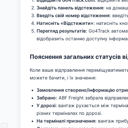
Відвідайте Go4Track.com:
відкрийте веб
Знайдіть панель відстеження:
на домашн
Введіть свій номер відстеження:
введіть
Натисніть «Відстежити»:
натисніть кно
Перегляд результатів:
Go4Track автомат
відобразить останню доступну інформа
Пояснення загальних статусів в
Коли ваше відправлення переміщуватиметьс
можете бачити, і їх значення:
Замовлення створено/інформацію отри
Забрано:
ABF Freight забрала відправле
У дорозі:
вантаж рухається між терміна
різних терміналах по дорозі.
На терміналі призначення:
вантаж прибу