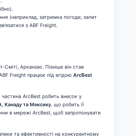
.
бно).
ня (наприклад, затримка погоди, запит
’язатися з ABF Freight.
т-Сміті, Арканзас. Пізніше він став
 ABF Freight працює під егідою
ArcBest
к частина ArcBest робить внесок у
, Канаду та Мексику
, що робить її
ини в мережі ArcBest, щоб запропонувати
безпеки та ефективності на конкурентному